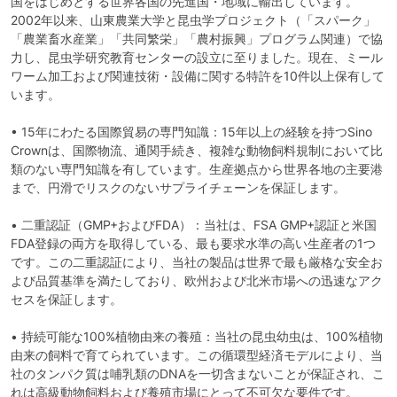
イ
国をはじめとする世界各国の先進国・地域に輸出しています。
2002年以来、山東農業大学と昆虫学プロジェクト（「スパーク」
ン
「農業畜水産業」「共同繁栄」「農村振興」プログラム関連）で協
パ
力し、昆虫学研究教育センターの設立に至りました。現在、ミール
ワーム加工および関連技術・設備に関する特許を10件以上保有して
ウ
います。
ダ
• 15年にわたる国際貿易の専門知識：15年以上の経験を持つSino
ー
Crownは、国際物流、通関手続き、複雑な動物飼料規制において比
類のない専門知識を有しています。生産拠点から世界各地の主要港
まで、円滑でリスクのないサプライチェーンを保証します。
• 二重認証（GMP+およびFDA）：当社は、FSA GMP+認証と米国
FDA登録の両方を取得している、最も要求水準の高い生産者の1つ
です。この二重認証により、当社の製品は世界で最も厳格な安全お
よび品質基準を満たしており、欧州および北米市場への迅速なアク
セスを保証します。
• 持続可能な100%植物由来の養殖：当社の昆虫幼虫は、100%植物
由来の飼料で育てられています。この循環型経済モデルにより、当
社のタンパク質は哺乳類のDNAを一切含まないことが保証され、こ
れは高級動物飼料および養殖市場にとって不可欠な要件です。