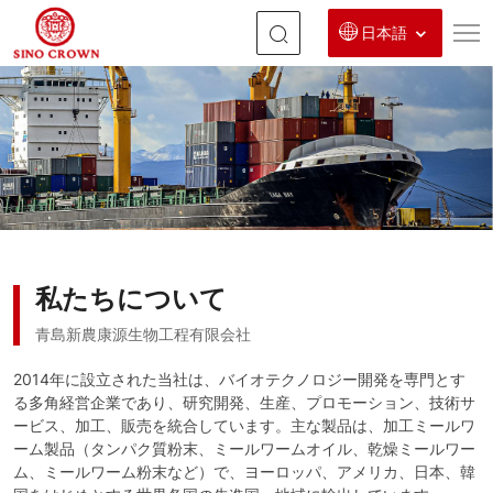
日本語
脱
脂
ミ
ー
ル
ワ
私たちについて
ー
ム
青島新農康源生物工程有限会社
プ
2014年に設立された当社は、バイオテクノロジー開発を専門とす
る多角経営企業であり、研究開発、生産、プロモーション、技術サ
ロ
ービス、加工、販売を統合しています。主な製品は、加工ミールワ
テ
ーム製品（タンパク質粉末、ミールワームオイル、乾燥ミールワー
ム、ミールワーム粉末など）で、ヨーロッパ、アメリカ、日本、韓