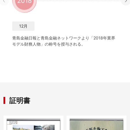
2018
2
12月
青島金融日報と青島金融ネットワークより「2018年業界
科学
モデル財務人物」の称号を授与される。
特色
証明書