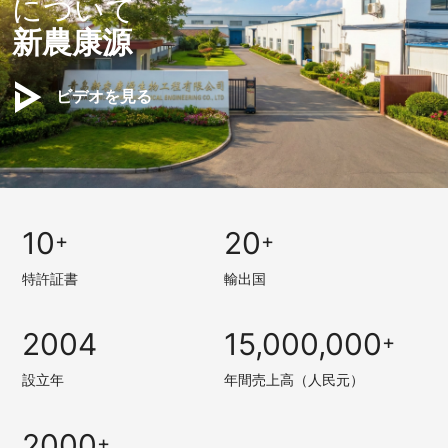
について
新農康源
ビデオを見る
10
20
+
+
特許証書
輸出国
2004
15,000,000
+
設立年
年間売上高（人民元）
2000
+