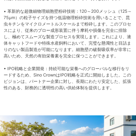
•
革新的な超微細物理細胞壁粉砕技術：120～200メッシュ（125～
75µm）の粒子サイズを持つ低温物理粉砕技術を用いることで、昆
虫キチンをマイクロメートルスケールまで粉砕します。このプロセ
スにより、従来のブロー成形装置に伴う摩耗や損傷を完全に排除
し、極めてスムーズな製造プロセスを実現します。これにより、液
体キャットフードや特殊水産飼料において、完璧な懸濁性と目詰ま
りのない製品製造が可能になります。細胞壁の破裂吸収率が非常に
高いため、天然の有効栄養素を完全に保つことができます。
•
IPO戦略と企業開発：持続可能な栄養へのグローバルな移行をリ
ードするため、Sino CrownはIPO戦略を正式に開始しました。この
ビジョンは、パートナー企業に対し、長期にわたり安定した、拡張
性のある、財務的に透明性の高い供給体制を提供します。