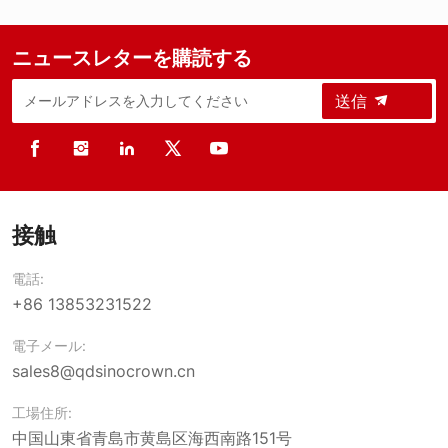
ニュースレターを購読する
送信
接触
電話:
+86 13853231522
電子メール:
sales8@qdsinocrown.cn
工場住所:
中国山東省青島市黄島区海西南路151号