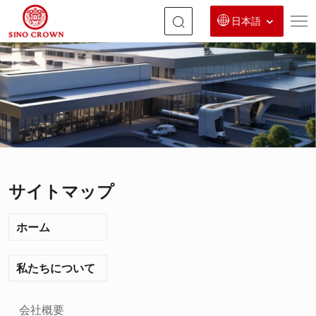
日本語
青
島
新
農
康
源
サイトマップ
生
物
ホーム
工
程
私たちについて
有
会社概要