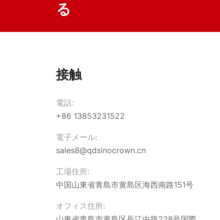
る
接触
電話:
+86 13853231522
電子メール:
sales8@qdsinocrown.cn
工場住所:
中国山東省青島市黄島区海西南路151号
オフィス住所:
山東省青島市黄島区長江中路228号国際