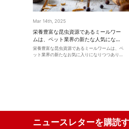
Mar 14th, 2025
栄養豊富な昆虫資源であるミールワー
ムは、ペット業界の新たな人気になり
つつあります。
栄養豊富な昆虫資源であるミールワームは、ペ
ット業界の新たなお気に入りになりつつありま
す。そのタンパク質含有量は49％～55％と高
く、アミノ酸の種類と割合は世界保健機関の推
奨基準と非常に一致しています。また、不飽和
脂肪酸とキトサンも豊富です。ミールワームの
飼育コストが低く、繁殖が速いため、中国では
大規模な現代的養殖会社が出現しています。中
国における昆虫食品の開発と研究は海外ほど進
んでいませんが、動物性タンパク質代替品ブー
ムの高まりとともに、高タンパク質代替品とし
てのミールワームの潜在力が徐々に探求されて
ニュースレターを購読
います。