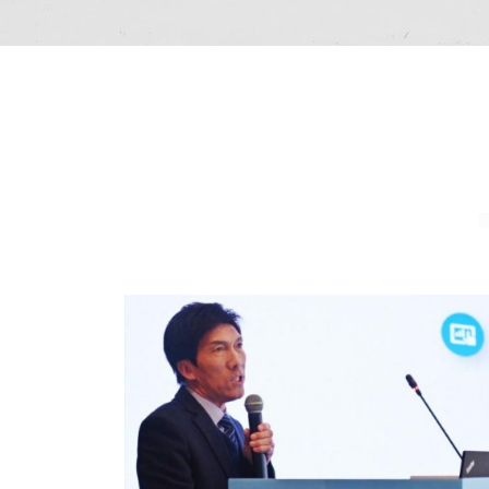
物
工
程
有
限
会
社