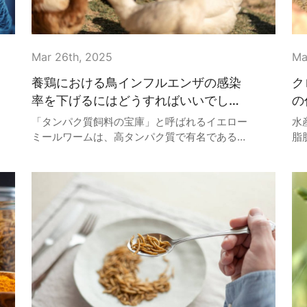
Mar 26th, 2025
Ma
養鶏における鳥インフルエンザの感染
ク
率を下げるにはどうすればいいでしょ
の
うか？
続
「タンパク質飼料の宝庫」と呼ばれるイエロー
水
ミールワームは、高タンパク質で有名であるだ
脂
けでなく、栄養価が高いことでも高く評価され
て
ています。この昆虫は日常生活では珍しいもの
常
ではありませんが、養殖業界に予期せぬ利益を
し
もたらす可能性があります。
態
に
率
め
栄
る
題