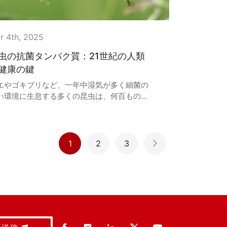
r 4th, 2025
虫の抗菌タンパク質：21世紀の人類
健康の鍵
エやゴキブリなど、一年中湿気が多く細菌の
い環境に生息する多くの昆虫は、何百もの病
菌を運びながらも、決して病気になりませ
。
1
2
3