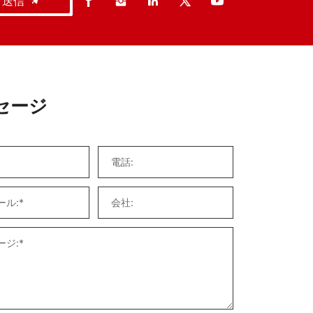
送信
セージ