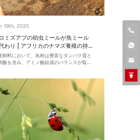
r 19th, 2025
ロミズアブの幼虫ミールが魚ミール
代わり | アフリカのナマズ養殖の持
化を支援
産飼料において、魚粉は豊富なタンパク質と
肪酸を含み、アミノ酸組成のバランスが取れ
おり、消化しやすく、口当たりが良いため、
に人気の高いタンパク質源となっています。
かし、魚粉生産のための野生魚の乱獲は、生
環境に大きな圧力をもたらしています。同時
、魚粉価格の継続的な上昇は、養殖業の利益
を圧迫し、養殖業と人間の消費の間で資源を
ぐる競争を引き起こしています。そのため、
養価が高く持続可能な魚粉の代替品を見つけ
ことは、養殖業の分野で解決すべき緊急の問
となっています。