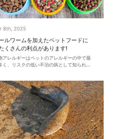
r 8th, 2025
ールワームを加えたペットフードに
たくさんの利点があります!
物アレルギーはペットのアレルギーの中で最
多く、リスクの低い不治の病として知られて
ます。 アレルギー体質や免疫バランスの乱れ
あるペットは、外来の有害物質に反応するだ
でなく、無害な物質（アレルゲン）にも過剰
応してしまいます...