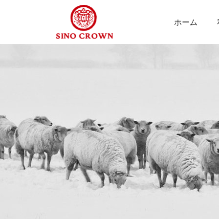
ホーム
青
島
新
農
康
源
生