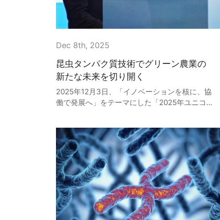
Dec 8th, 2025
昆虫タンパク質技術でグリーン農業の
新たな未来を切り開く
2025年12月3日、「イノベーションを核に、協
働で発展へ」をテーマにした「2025年ユニコ
ーン企業500社会議」が青島で開催されまし
た。世界の最先端イノベーション勢力が集結し
たこの盛大なイベントにおいて、23年にわたり
バイオエンジニアリング分野に深く根ざしてき
た青島新農康源生物工程有限公司は、その革新
的な「廃棄物を宝に変える」コア技術と成熟し
た産業ソリューションにより、「2025年中国
隠れたユニコーン企業」に選出されました。こ
の認定は、同社の技術力に対する権威ある承認
であるだけでなく、グリーン循環技術による体