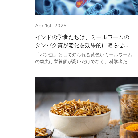
系的な農業変革を推進するモデルが、新たな高
品質生産性の重要な要素として認められたこと
を意味します。
Apr 1st, 2025
インドの学者たちは、ミールワームの
タンパク質が老化を効果的に遅らせ、
健康を改善できることを発見した。
「パン虫」として知られる黄色いミールワーム
の幼虫は栄養価が高いだけでなく、科学者たち
は老化を遅らせる可能性があることを発見し
た。