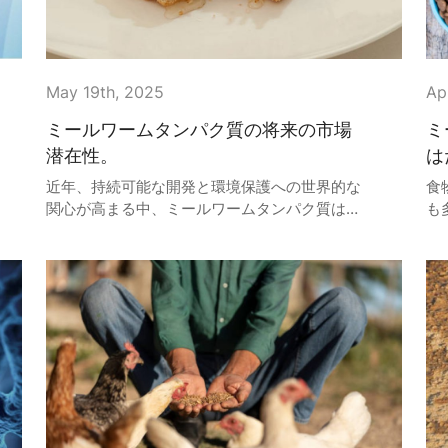
May 19th, 2025
Ap
ミールワームタンパク質の将来の市場
ミ
潜在性。
は
近年、持続可能な開発と環境保護への世界的な
食
関心が高まる中、ミールワームタンパク質は、
も
新興の持続可能なタンパク質源として、科学界
い
や産業界から徐々に注目を集めています。ミー
の
ルワームタンパク質は、その高い栄養価、環境
け
に優しい特性、そして幅広い応用の可能性によ
反
り、タンパク質源に対する従来の認識を変えつ
つあります。本稿では、食品、農業、飼料、バ
イオマテリアルなどの分野におけるミールワー
ムタンパク質の役割と可能性を探ります。