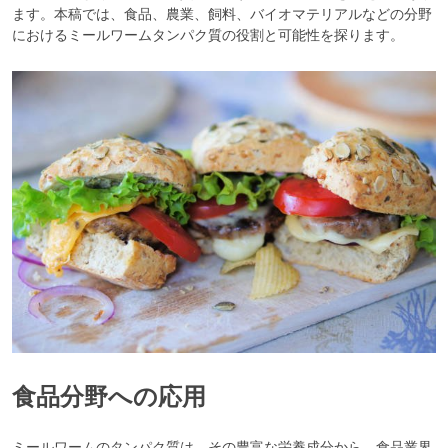
の
ます。本稿では、食品、農業、飼料、バイオマテリアルなどの分野
将
におけるミールワームタンパク質の役割と可能性を探ります。
来
の
市
場
潜
在
力
食品分野への応用
ミールワームのタンパク質は、その豊富な栄養成分から、食品業界