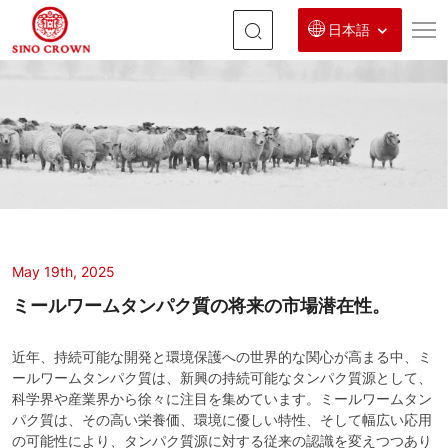
日本語
ミ
ー
ル
ワ
ー
ム
タ
May 19th, 2025
ミールワームタンパク質の将来の市場潜在性。
ン
パ
近年、持続可能な開発と環境保護への世界的な関心が高まる中、ミ
ク
ールワームタンパク質は、新興の持続可能なタンパク質源として、
科学界や産業界から徐々に注目を集めています。ミールワームタン
質
パク質は、その高い栄養価、環境に優しい特性、そして幅広い応用
の可能性により、タンパク質源に対する従来の認識を変えつつあり