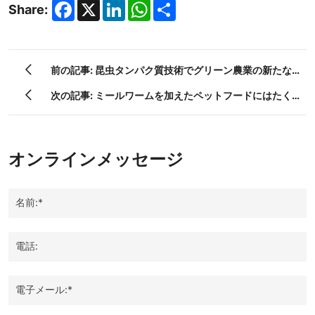
Facebook
X
LinkedIn
WhatsApp
Share
Share:
前の記事: 昆虫タンパク質技術でグリーン農業の新たな
未来を切り開く
次の記事: ミールワームを加えたペットフードにはたく
さんの利点があります!
オンラインメッセージ
名前:*
電話:
電子メール:*