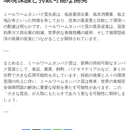
ミールワームタンパク質生産は、低炭素排出量、低水消費量、低土
地占有といった特徴を有しており、従来の畜産業と比較して環境へ
の配慮は明らかです。ミールワームタンパク質の普及促進は、温室
効果ガス排出量の削減、世界的な食糧危機の緩和、そして循環型経
済の発展の促進につながることが期待されています。
---
まとめると、ミールワームタンパク質は、新興の持続可能なタンパ
ク質源として、食品、農業、飼料、バイオマテリアルなど、多くの
分野で大きな応用可能性を示しています。技術の発展と人々の環境
意識の向上に伴い、ミールワームタンパク質は将来、世界の食糧安
全保障問題の解決に重要な役割を果たす可能性があります。この
「小さな昆虫」が人類にもたらすであろう更なる可能性に期待しま
しょう。
---