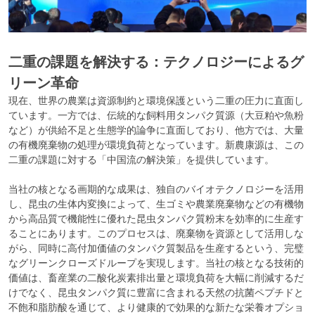
開
く
二重の課題を解決する：テクノロジーによるグ
リーン革命
現在、世界の農業は資源制約と環境保護という二重の圧力に直面し
ています。一方では、伝統的な飼料用タンパク質源（大豆粕や魚粉
など）が供給不足と生態学的論争に直面しており、他方では、大量
の有機廃棄物の処理が環境負荷となっています。新農康源は、この
二重の課題に対する「中国流の解決策」を提供しています。
当社の核となる画期的な成果は、独自のバイオテクノロジーを活用
し、昆虫の生体内変換によって、生ゴミや農業廃棄物などの有機物
から高品質で機能性に優れた昆虫タンパク質粉末を効率的に生産す
ることにあります。このプロセスは、廃棄物を資源として活用しな
がら、同時に高付加価値のタンパク質製品を生産するという、完璧
なグリーンクローズドループを実現します。当社の核となる技術的
価値は、畜産業の二酸化炭素排出量と環境負荷を大幅に削減するだ
けでなく、昆虫タンパク質に豊富に含まれる天然の抗菌ペプチドと
不飽和脂肪酸を通じて、より健康的で効果的な新たな栄養オプショ