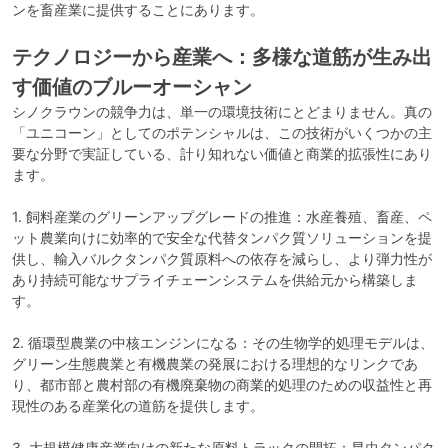
ンを畜産業に提供することにあります。
テクノロジーから産業へ：多様な道筋が生み出
す価値のブルーオーシャン
シノクラウンの競争力は、単一の環境技術にとどまりません。真の
「ユニコーン」としてのポテンシャルは、この技術がいくつかの主
要な分野で実証している、計り知れない価値と商業的拡張性にあり
ます。
1. 飼料産業のグリーンアップグレードの推進：水産養殖、畜産、ペ
ット農業向けに効率的で安全な代替タンパク質ソリューションを提
供し、輸入バルクタンパク質原料への依存を減らし、より弾力性が
あり持続可能なサプライチェーンシステムを供給元から構築しま
す。
2. 循環型農業の中核エンジンになる：その生物学的処理モデルは、
グリーン生態農業と有機農業の発展における理想的なリンクであ
り、都市部と農村部の有機廃棄物の商業的処理のための収益性と再
現性のある産業化の道筋を提供します。
3. 大規模健康産業向けの新たな原料トラックの開拓：昆虫タンパク