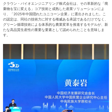
リ
クラウン・バイオエンジニアリング株式会社は、その革新的な「廃
ー
棄物を宝に変える」コア技術と成熟した産業ソリューションによ
り、「2025年中国隠れたユニコーン企業」に選出されました。こ
ン
の認定は、同社の技術力に対する権威ある承認であるだけでなく、
農
グリーン循環技術による体系的な農業変革を推進するモデルが、新
たな高品質生産性の重要な要素として認められたことを意味しま
業
す。
の
新
た
な
未
来
を
切
り