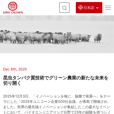
日本語
昆
虫
タ
ン
パ
ク
質
Dec 8th, 2025
昆虫タンパク質技術でグリーン農業の新たな未来を
技
切り開く
術
で
2025年12月3日、「イノベーションを核に、協働で発展へ」をテー
マにした「2025年ユニコーン企業500社会議」が青島で開催され
グ
ました。世界の最先端イノベーションが集結したこの盛大なイベン
トにおいて、バイオエンジニアリング分野で23年の経験を持つシノ