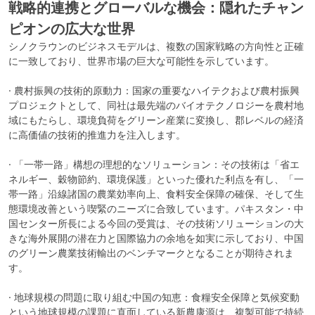
戦略的連携とグローバルな機会：隠れたチャン
ピオンの広大な世界
シノクラウンのビジネスモデルは、複数の国家戦略の方向性と正確
に一致しており、世界市場の巨大な可能性を示しています。
· 農村振興の技術的原動力：国家の重要なハイテクおよび農村振興
プロジェクトとして、同社は最先端のバイオテクノロジーを農村地
域にもたらし、環境負荷をグリーン産業に変換し、郡レベルの経済
に高価値の技術的推進力を注入します。
· 「一帯一路」構想の理想的なソリューション：その技術は「省エ
ネルギー、穀物節約、環境保護」といった優れた利点を有し、「一
帯一路」沿線諸国の農業効率向上、食料安全保障の確保、そして生
態環境改善という喫緊のニーズに合致しています。パキスタン・中
国センター所長による今回の受賞は、その技術ソリューションの大
きな海外展開の潜在力と国際協力の余地を如実に示しており、中国
のグリーン農業技術輸出のベンチマークとなることが期待されま
す。
· 地球規模の問題に取り組む中国の知恵：食糧安全保障と気候変動
という地球規模の課題に直面している新農康源は、複製可能で持続