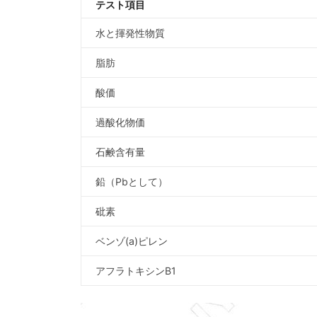
テスト項目
水と揮発性物質
脂肪
酸価
過酸化物価
石鹸含有量
鉛（Pbとして）
砒素
ベンゾ(a)ピレン
アフラトキシンB1