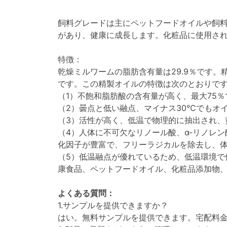
飼料グレードは主にペットフードオイルや飼
があり、健康に成長します。化粧品に使用さ
特徴：
乾燥ミルワームの脂肪含有量は29.9％です
です。この精製オイルの特徴は次のとおりで
（1）不飽和脂肪酸の含有量が高く、最大75
（2）曇点と低い融点、マイナス30℃でもオ
（3）活性が高く、低温で物理的に抽出され
（4）人体に不可欠なリノール酸、α-リノレン
化因子が豊富で、フリーラジカルを除去し、
（5）低温融点が優れているため、低温環境
康食品、ペットフードオイル、化粧品添加物
よくある質問：
1.サンプルを提供できますか？
はい。無料サンプルを提供できます。宅配料