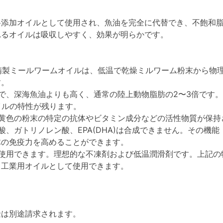
料添加オイルとして使用され、魚油を完全に代替でき、不飽和
れるオイルは吸収しやすく、効果が明らかです。
。精製ミールワームオイルは、低温で乾燥ミルワーム粉末から物
す。
％で、深海魚油よりも高く、通常の陸上動物脂肪の2〜3倍です。
イルの特性が残ります。
、黄色の粉末の特定の抗体やビタミン成分などの活性物質が保持
酸、ガトリノレン酸、EPA(DHA)は合成できません。その機
体の免疫力を高めることができます。
で使用できます。理想的な不凍剤および低温潤滑剤です。上記の
、工業用オイルとして使用できます。
金は別途請求されます。