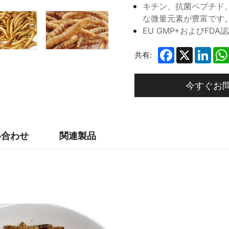
キチン、抗菌ペプチド
な微量元素が豊富です
EU GMP+およびFD
Facebook
X
Link
共有:
今すぐお
い合わせ
関連製品