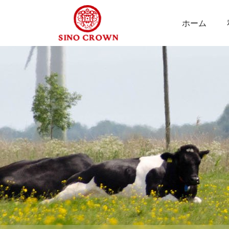
ホーム
乾
燥
ミ
ル
ワ
ー
ム