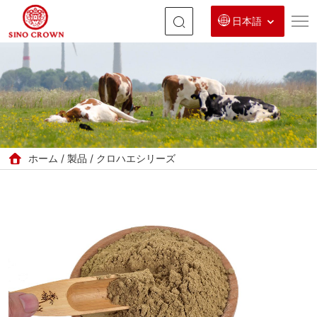
日本語
脱
脂
ブ
ラ
ッ
ホーム
製品
クロハエシリーズ
ク
ソ
ル
ジ
ャ
ー