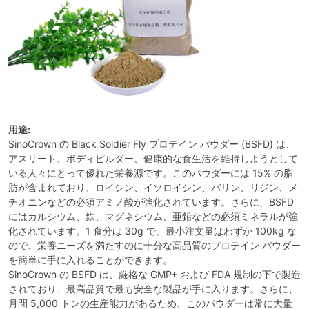
用途:
SinoCrown の Black Soldier Fly プロテイン パウダー (BSFD) は、
アスリート、ボディビルダー、健康的な食生活を維持しようとして
いる人々にとって優れた栄養源です。このパウダーには 15% の脂
肪が含まれており、ロイシン、イソロイシン、バリン、リジン、メ
チオニンなどの必須アミノ酸が強化されています。さらに、BSFD
にはカルシウム、鉄、マグネシウム、亜鉛などの必須ミネラルが強
化されています。1 食分は 30g で、最小注文量はわずか 100kg な
ので、栄養ニーズを満たすのに十分な高品質のプロテイン パウダー
を簡単に手に入れることができます。
SinoCrown の BSFD は、厳格な GMP+ および FDA 規制の下で製造
されており、最高品質で最も安全な製品が手に入ります。さらに、
月間 5,000 トンの生産能力があるため、このパウダーは常に大量