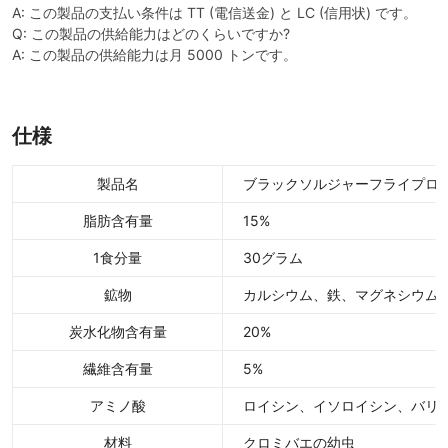
A: この製品の支払い条件は TT (電信送金) と LC (信用状) です。
Q: この製品の供給能力はどのくらいですか?
A: この製品の供給能力は月 5000 トンです。
仕様
製品名
ブラックソルジャーフライプロ
脂肪含有量
15%
1食分量
30グラム
鉱物
カルシウム、鉄、マグネシウム
炭水化物含有量
20%
繊維含有量
5%
アミノ酸
ロイシン、イソロイシン、バリ
材料
クロミバエの幼虫