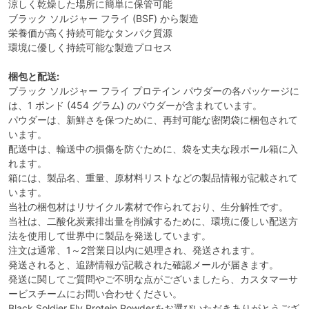
涼しく乾燥した場所に簡単に保管可能
ブラック ソルジャー フライ (BSF) から製造
栄養価が高く持続可能なタンパク質源
環境に優しく持続可能な製造プロセス
梱包と配送:
ブラック ソルジャー フライ プロテイン パウダーの各パッケージに
は、1 ポンド (454 グラム) のパウダーが含まれています。
パウダーは、新鮮さを保つために、再封可能な密閉袋に梱包されて
います。
配送中は、輸送中の損傷を防ぐために、袋を丈夫な段ボール箱に入
れます。
箱には、製品名、重量、原材料リストなどの製品情報が記載されて
います。
当社の梱包材はリサイクル素材で作られており、生分解性です。
当社は、二酸化炭素排出量を削減するために、環境に優しい配送方
法を使用して世界中に製品を発送しています。
注文は通常、1～2営業日以内に処理され、発送されます。
発送されると、追跡情報が記載された確認メールが届きます。
発送に関してご質問やご不明な点がございましたら、カスタマーサ
ービスチームにお問い合わせください。
Black Soldier Fly Protein Powderをお選びいただきありがとうござ