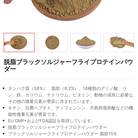
フ
ラ
イ
プ
ロ
テ
脱脂ブラックソルジャーフライプロテインパウ
イ
ダー
ン
パ
タンパク質（58%）、脂肪（8.2%）、18種類のアミノ酸、リ
ウ
ン、鉄、カリウム、ナトリウム、ビタミン、動物の成長に必要な
その他の微量元素が豊富に含まれています。
ダ
キチン、抗菌ペプチド、ディフェンシン、不飽和脂肪酸などの機
ー
能性微量元素が豊富です。
EU GMP+およびFDA認証を取得しています。
脱脂ブラックソルジャーフライプロテインパウダー
ブラックソルジャーフライプロテインパウダー 脂肪15%