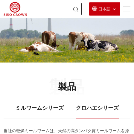
日本語
ク
ロ
ハ
エ
シ
リ
製品
ー
製品
ズ
ミルワームシリーズ
クロハエシリーズ
当社の乾燥ミールワームは、天然の高タンパク質ミールワームを原