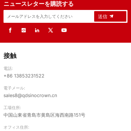
ニュースレターを購読する
送信
接触
電話:
+86 13853231522
電子メール:
sales8@qdsinocrown.cn
工場住所:
中国山東省青島市黄島区海西南路151号
オフィス住所: